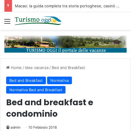
Macao: la guida completa tra storia portoghese, casinò futuristici e cucina unica d’Asia
Menu
Home
/
Idee vacanza
/
Bed and Breakfast
Bed and Breakfast
Normativa
Normativa Bed and Breakfast
Bed and breakfast e
condominio
admin
10 Febbraio 2018