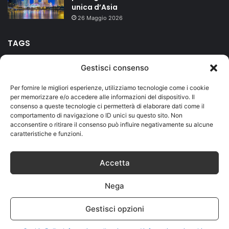
unica d’Asia
26 Maggio 2026
TAGS
Gestisci consenso
agriturismo
bed and breakfast
campeggio
Carnevale
Per fornire le migliori esperienze, utilizziamo tecnologie come i cookie
Duomo
Firenze
hotel
isole
Lago di Garda
mare
per memorizzare e/o accedere alle informazioni del dispositivo. Il
consenso a queste tecnologie ci permetterà di elaborare dati come il
Milano
montagna
riviera romagnola
Roma
Salento
comportamento di navigazione o ID unici su questo sito. Non
acconsentire o ritirare il consenso può influire negativamente su alcune
Sicilia
terme
vacanze
caratteristiche e funzioni.
Accetta
© Copyright 2026, Designed by
Jizzy.net
. Tutti i diritti riservati.
Nega
Partita IVA IT01419730559
Home
Privacy and Cookies
Contatti
Cookie Policy (UE)
Gestisci opzioni