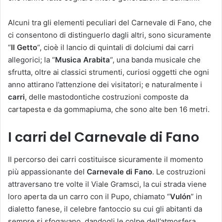
Alcuni tra gli elementi peculiari del Carnevale di Fano, che
ci consentono di distinguerlo dagli altri, sono sicuramente
“
Il Getto
“, cioè il lancio di quintali di dolciumi dai carri
allegorici; la “
Musica Arabita
“, una banda musicale che
sfrutta, oltre ai classici strumenti, curiosi oggetti che ogni
anno attirano l’attenzione dei visitatori; e naturalmente i
carri
, delle mastodontiche costruzioni composte da
cartapesta e da gommapiuma, che sono alte ben 16 metri.
I carri del Carnevale di Fano
Il percorso dei carri costituisce sicuramente il momento
più appassionante del
Carnevale di Fano
. Le costruzioni
attraversano tre volte il Viale Gramsci, la cui strada viene
loro aperta da un carro con il Pupo, chiamato “
Vulón
” in
dialetto fanese, il celebre fantoccio su cui gli abitanti da
sempre si sfogavano, dandogli le colpe dell’atmosfera