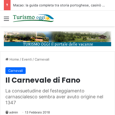
Macao: la guida completa tra storia portoghese, casinò futuristici e cucina unica d’Asia
Menu
Home
/
Eventi
/
Carnevali
Carnevali
Il Carnevale di Fano
La consuetudine del festeggiamento
carnascialesco sembra aver avuto origine nel
1347
admin
13 Febbraio 2018