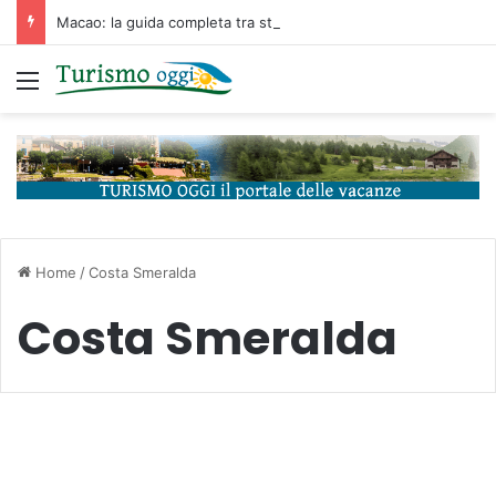
Macao: la guida completa tra storia portoghese, casinò futuristici e cucina unica d’Asia
Menu
Home
/
Costa Smeralda
Costa Smeralda
Isole