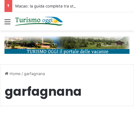
Macao: la guida completa tra storia portoghese, casinò futuristici e cucina unica d’Asia
Menu
Home
/
garfagnana
garfagnana
Destinazioni