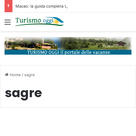
Macao: la guida completa tra storia portoghese, casinò futuristici e cucina unica d’Asia
Menu
Home
/
sagre
sagre
Eventi