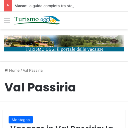
Macao: la guida completa tra storia portoghese, casinò futuristici e cucina unica d’Asia
Menu
Home
/
Val Passiria
Val Passiria
Montagna