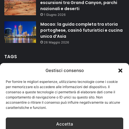
escursioni tra Grand Canyon, parchi
nazionali e deserti
1 Giugno 2026
Macao: la guida completa tra storia
portoghese, casinò futuristici e cucina
unica d’Asia
26 Maggio 2026
TAGS
Gestisci consenso
agriturismo
bed and breakfast
campeggio
Carnevale
Per fornire le migliori esperienze, utilizziamo tecnologie come i cookie
Duomo
Firenze
hotel
isole
Lago di Garda
mare
per memorizzare e/o accedere alle informazioni del dispositivo. Il
consenso a queste tecnologie ci permetterà di elaborare dati come il
Milano
montagna
riviera romagnola
Roma
Salento
comportamento di navigazione o ID unici su questo sito. Non
acconsentire o ritirare il consenso può influire negativamente su alcune
Sicilia
terme
vacanze
caratteristiche e funzioni.
Accetta