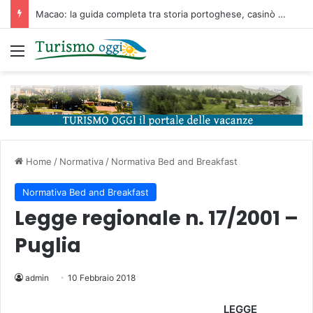
Macao: la guida completa tra storia portoghese, casinò futuristici e cucina unica d’Asia
Menu
Home
/
Normativa
/
Normativa Bed and Breakfast
Normativa Bed and Breakfast
Legge regionale n. 17/2001 –
Puglia
admin
10 Febbraio 2018
LEGGE