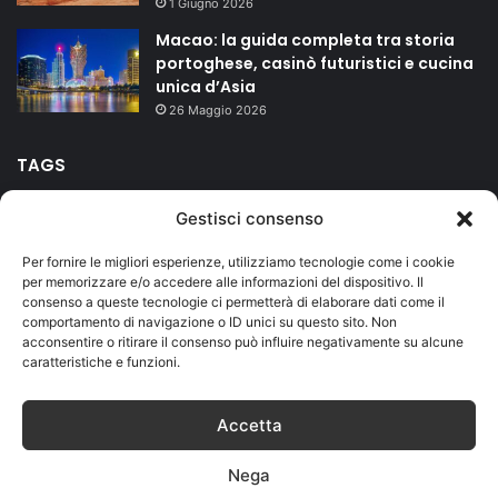
1 Giugno 2026
Macao: la guida completa tra storia
portoghese, casinò futuristici e cucina
unica d’Asia
26 Maggio 2026
TAGS
Gestisci consenso
agriturismo
bed and breakfast
campeggio
Carnevale
Per fornire le migliori esperienze, utilizziamo tecnologie come i cookie
Duomo
Firenze
hotel
isole
Lago di Garda
mare
per memorizzare e/o accedere alle informazioni del dispositivo. Il
consenso a queste tecnologie ci permetterà di elaborare dati come il
Milano
montagna
riviera romagnola
Roma
Salento
comportamento di navigazione o ID unici su questo sito. Non
acconsentire o ritirare il consenso può influire negativamente su alcune
Sicilia
terme
vacanze
caratteristiche e funzioni.
Accetta
© Copyright 2026, Designed by
Jizzy.net
. Tutti i diritti riservati.
Nega
Partita IVA IT01419730559