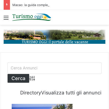
Macao: la guida completa tra storia portoghese, casinò futuristici e cucina unica d’Asia
Menu
Advanced Search
Directory
Visualizza tutti gli annunci