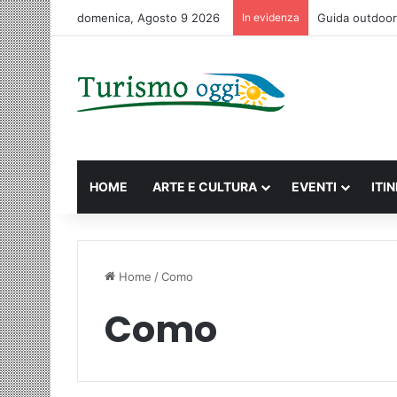
domenica, Agosto 9 2026
In evidenza
Macao: la guid
HOME
ARTE E CULTURA
EVENTI
ITI
Home
/
Como
Como