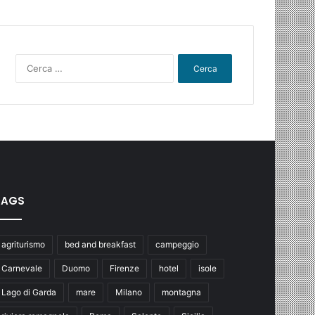
Ricerca
per:
TAGS
agriturismo
bed and breakfast
campeggio
Carnevale
Duomo
Firenze
hotel
isole
Lago di Garda
mare
Milano
montagna