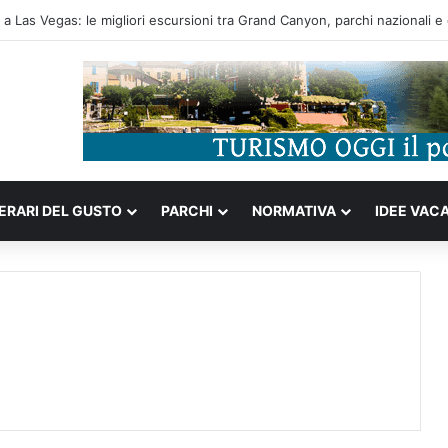
a completa tra storia portoghese, casinò futuristici e cucina unica d’Asia
NERARI DEL GUSTO
PARCHI
NORMATIVA
IDEE VAC