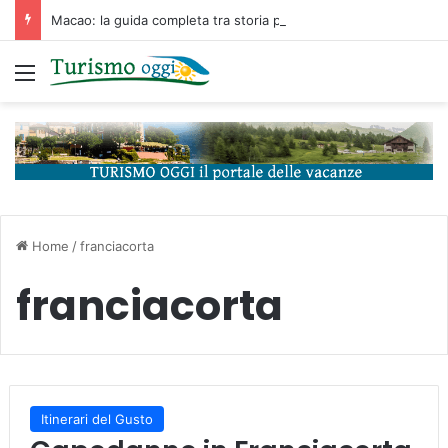
Macao: la guida completa tra storia portoghese, casinò futuristici e cucina unica d’Asia
Menu
Home
/
franciacorta
franciacorta
Itinerari del Gusto