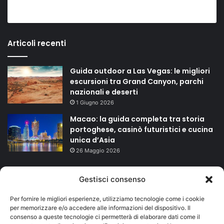
Articoli recenti
Guida outdoor a Las Vegas: le migliori
escursioni tra Grand Canyon, parchi
nazionali e deserti
1 Giugno 2026
Macao: la guida completa tra storia
portoghese, casinò futuristici e cucina
unica d’Asia
26 Maggio 2026
TAGS
Gestisci consenso
Per fornire le migliori esperienze, utilizziamo tecnologie come i cookie
agriturismo
bed and breakfast
campeggio
Carnevale
per memorizzare e/o accedere alle informazioni del dispositivo. Il
consenso a queste tecnologie ci permetterà di elaborare dati come il
Duomo
Firenze
hotel
isole
Lago di Garda
mare