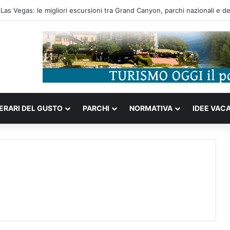
ompleta tra storia portoghese, casinò futuristici e cucina unica d’Asia
NERARI DEL GUSTO
PARCHI
NORMATIVA
IDEE VAC