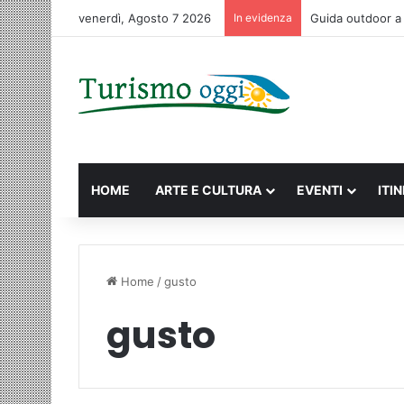
venerdì, Agosto 7 2026
In evidenza
Macao: la guida c
HOME
ARTE E CULTURA
EVENTI
ITI
Home
/
gusto
gusto