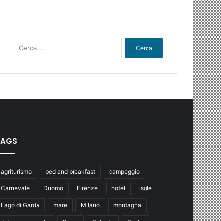
Ricerca
per:
TAGS
agriturismo
bed and breakfast
campeggio
Carnevale
Duomo
Firenze
hotel
isole
Lago di Garda
mare
Milano
montagna