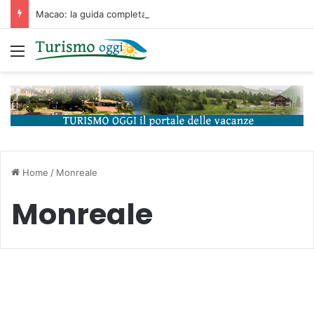
Macao: la guida completa tra storia portoghese, casinò futuristici e cucina unica d’Asia
Menu
Home
/
Monreale
Monreale
Monumenti