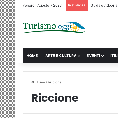
venerdì, Agosto 7 2026
In evidenza
Macao: la guida c
HOME
ARTE E CULTURA
EVENTI
ITI
Home
/
Riccione
Riccione