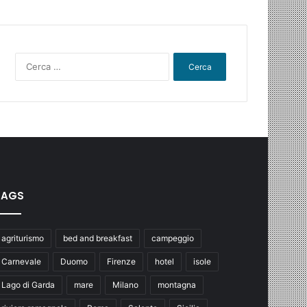
Ricerca
per:
TAGS
agriturismo
bed and breakfast
campeggio
Carnevale
Duomo
Firenze
hotel
isole
Lago di Garda
mare
Milano
montagna