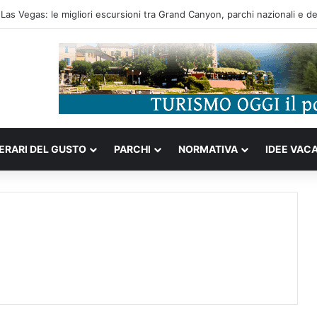
ompleta tra storia portoghese, casinò futuristici e cucina unica d’Asia
NERARI DEL GUSTO
PARCHI
NORMATIVA
IDEE VAC