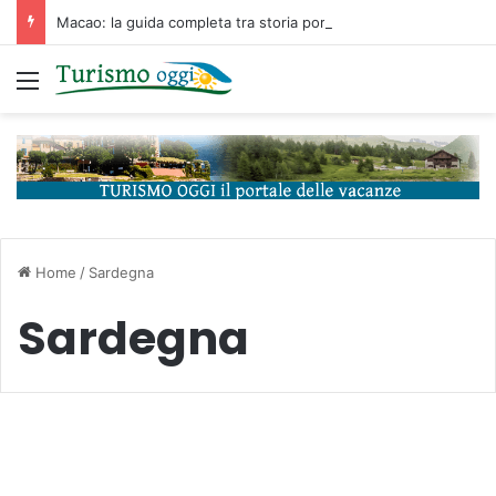
Macao: la guida completa tra storia portoghese, casinò futuristici e cucina unica d’Asia
Menu
Home
/
Sardegna
Sardegna
Isole