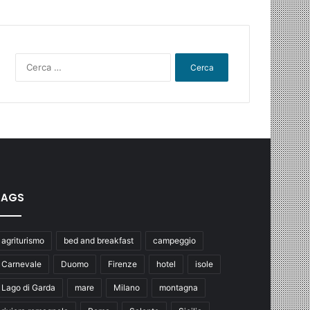
Ricerca
per:
TAGS
agriturismo
bed and breakfast
campeggio
Carnevale
Duomo
Firenze
hotel
isole
Lago di Garda
mare
Milano
montagna