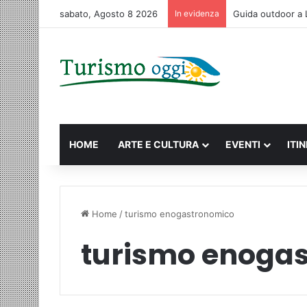
sabato, Agosto 8 2026
In evidenza
Macao: la guida c
HOME
ARTE E CULTURA
EVENTI
ITI
Home
/
turismo enogastronomico
turismo enoga