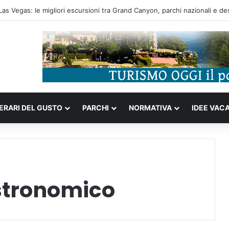
ompleta tra storia portoghese, casinò futuristici e cucina unica d’Asia
NERARI DEL GUSTO
PARCHI
NORMATIVA
IDEE VAC
stronomico