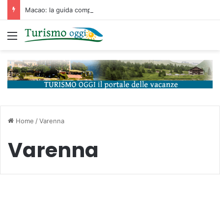
Macao: la guida completa tra storia portoghese, casinò futuristici e cucina unica d’Asia
Menu
Home
/
Varenna
Varenna
Curiosità