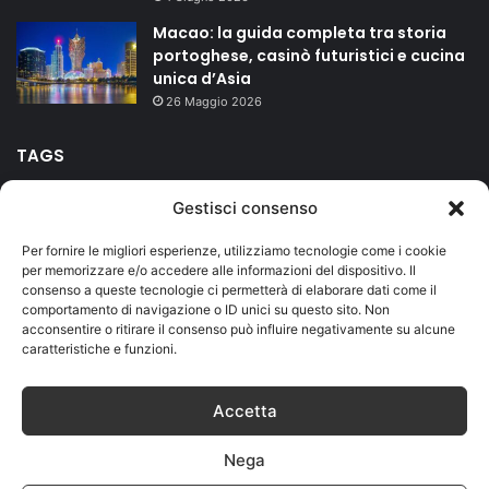
Macao: la guida completa tra storia
portoghese, casinò futuristici e cucina
unica d’Asia
26 Maggio 2026
TAGS
Gestisci consenso
agriturismo
bed and breakfast
campeggio
Carnevale
Per fornire le migliori esperienze, utilizziamo tecnologie come i cookie
Duomo
Firenze
hotel
isole
Lago di Garda
mare
per memorizzare e/o accedere alle informazioni del dispositivo. Il
consenso a queste tecnologie ci permetterà di elaborare dati come il
Milano
montagna
riviera romagnola
Roma
Salento
comportamento di navigazione o ID unici su questo sito. Non
acconsentire o ritirare il consenso può influire negativamente su alcune
Sicilia
terme
vacanze
caratteristiche e funzioni.
Accetta
© Copyright 2026, Designed by
Jizzy.net
. Tutti i diritti riservati.
Nega
Partita IVA IT01419730559