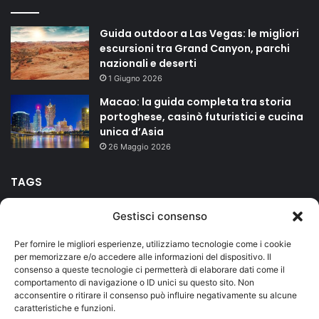
Guida outdoor a Las Vegas: le migliori
escursioni tra Grand Canyon, parchi
nazionali e deserti
1 Giugno 2026
Macao: la guida completa tra storia
portoghese, casinò futuristici e cucina
unica d’Asia
26 Maggio 2026
TAGS
Gestisci consenso
agriturismo
bed and breakfast
campeggio
Carnevale
Per fornire le migliori esperienze, utilizziamo tecnologie come i cookie
Duomo
Firenze
hotel
isole
Lago di Garda
mare
per memorizzare e/o accedere alle informazioni del dispositivo. Il
consenso a queste tecnologie ci permetterà di elaborare dati come il
Milano
montagna
riviera romagnola
Roma
Salento
comportamento di navigazione o ID unici su questo sito. Non
acconsentire o ritirare il consenso può influire negativamente su alcune
Sicilia
terme
vacanze
caratteristiche e funzioni.