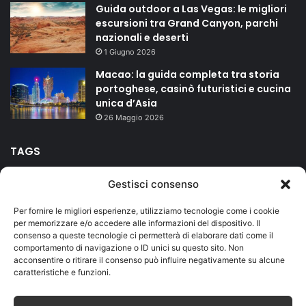
Guida outdoor a Las Vegas: le migliori
escursioni tra Grand Canyon, parchi
nazionali e deserti
1 Giugno 2026
Macao: la guida completa tra storia
portoghese, casinò futuristici e cucina
unica d’Asia
26 Maggio 2026
TAGS
Gestisci consenso
agriturismo
bed and breakfast
campeggio
Carnevale
Per fornire le migliori esperienze, utilizziamo tecnologie come i cookie
Duomo
Firenze
hotel
isole
Lago di Garda
mare
per memorizzare e/o accedere alle informazioni del dispositivo. Il
consenso a queste tecnologie ci permetterà di elaborare dati come il
Milano
montagna
riviera romagnola
Roma
Salento
comportamento di navigazione o ID unici su questo sito. Non
acconsentire o ritirare il consenso può influire negativamente su alcune
Sicilia
terme
vacanze
caratteristiche e funzioni.