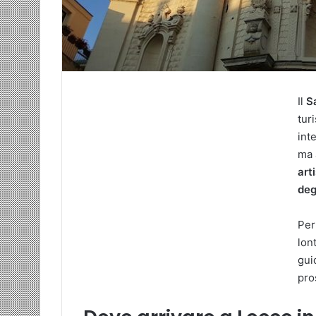
Il
S
turi
int
ma 
art
deg
Pe
lont
gui
pro