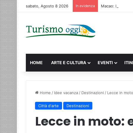
sabato, Agosto 8 2026
In evidenza
Macao: la guida c
HOME
ARTE E CULTURA
EVENTI
ITI
Home
/
Idee vacanza
/
Destinazioni
/
Lecce in moto
Città d'arte
Destinazioni
Lecce in moto: 