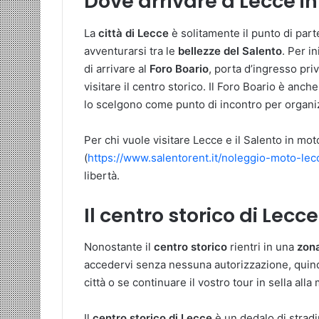
Dove arrivare a Lecce i
La
città di Lecce
è solitamente il punto di part
avventurarsi tra le
bellezze del Salento
. Per in
di arrivare al
Foro Boario
, porta d’ingresso pri
visitare il centro storico. Il Foro Boario è anche
lo scelgono come punto di incontro per organizza
Per chi vuole visitare Lecce e il Salento in mot
(
https://www.salentorent.it/noleggio-moto-lec
libertà.
Il centro storico di Lecc
Nonostante il
centro storico
rientri in una
zona
accedervi senza nessuna autorizzazione, quindi
città o se continuare il vostro tour in sella alla
Il
centro storico di Lecce
è un dedalo di stradin