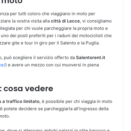
n moto
enza per tutti coloro che viaggiano in moto per
iziare la vostra visita alla
città di Lecce
, vi consigliamo
vilegiata per chi vuole parcheggiare la propria moto e
 uno dei posti preferiti per i raduni dei motociclisti che
re gite e tour in giro per il Salento e la Puglia.
o, può scegliere il servizio offerto da
Salentorent.it
ce/
) e avere un mezzo con cui muoversi in piena
e: cosa vedere
 a traffico limitato
, è possibile per chi viaggia in moto
 potete decidere se parcheggiarla all’ingresso della
 moto.
e, dove si alternano antichi palazzi in stile barocco e