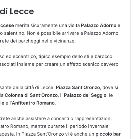
di Lecce
leccese
merita sicuramente una visita
Palazzo Adorno
e
cco salentino. Non è possibile arrivare a Palazzo Adorno
erete dei parcheggi nelle vicinanze.
so ed eccentrico, tipico esempio dello stile barocco
 mescolati insieme per creare un effetto scenico davvero
lsante della città di Lecce,
Piazza Sant’Oronzo
, dove si
 la
Colonna di Sant’Oronzo
, il
Palazzo del Seggio
, le
ie
e l’
Anfiteatro Romano
.
otrete anche assistere a concerti o rappresentazioni
iteatro Romano, mentre durante il periodo invernale
rtapesta. In Piazza Sant’Oronzo vi è anche un
piccolo bar