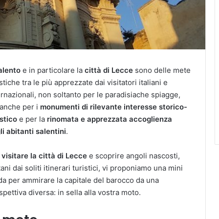
alento
e in particolare la
città di Lecce
sono delle mete
stiche tra le più apprezzate dai visitatori italiani e
ernazionali, non soltanto per le paradisiache spiagge,
anche per i
monumenti di rilevante interesse storico-
istico
e per la
rinomata e apprezzata accoglienza
li abitanti salentini
.
r
visitare la città di Lecce
e scoprire angoli nascosti,
ani dai soliti itinerari turistici, vi proponiamo una mini
da per ammirare la capitale del barocco da una
spettiva diversa: in sella alla vostra moto.