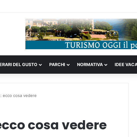
ompleta tra storia portoghese, casinò futuristici e cucina unica d’Asia
NERARI DEL GUSTO
PARCHI
NORMATIVA
IDEE VAC
: ecco cosa vedere
ecco cosa vedere