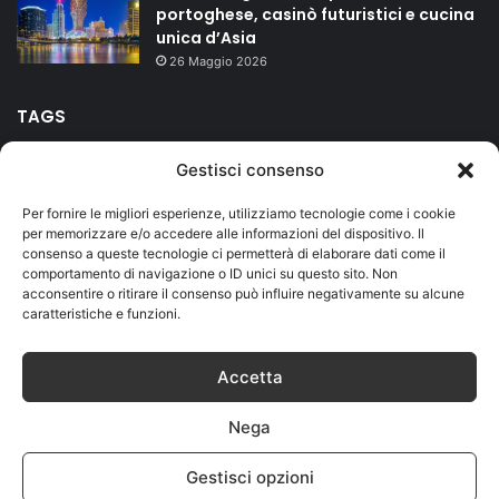
portoghese, casinò futuristici e cucina
unica d’Asia
26 Maggio 2026
TAGS
Gestisci consenso
agriturismo
bed and breakfast
campeggio
Carnevale
Per fornire le migliori esperienze, utilizziamo tecnologie come i cookie
Duomo
Firenze
hotel
isole
Lago di Garda
mare
per memorizzare e/o accedere alle informazioni del dispositivo. Il
consenso a queste tecnologie ci permetterà di elaborare dati come il
Milano
montagna
riviera romagnola
Roma
Salento
comportamento di navigazione o ID unici su questo sito. Non
acconsentire o ritirare il consenso può influire negativamente su alcune
Sicilia
terme
vacanze
caratteristiche e funzioni.
Accetta
© Copyright 2026, Designed by
Jizzy.net
. Tutti i diritti riservati.
Nega
Partita IVA IT01419730559
Home
Privacy and Cookies
Contatti
Cookie Policy (UE)
Gestisci opzioni