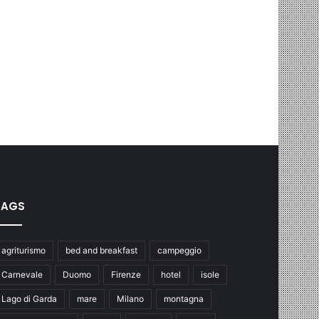
TAGS
agriturismo
bed and breakfast
campeggio
Carnevale
Duomo
Firenze
hotel
isole
Lago di Garda
mare
Milano
montagna