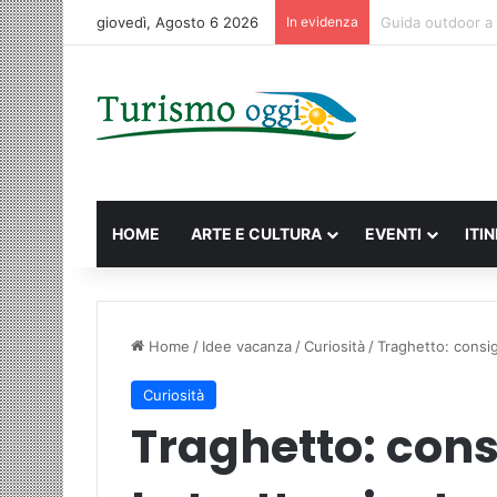
giovedì, Agosto 6 2026
In evidenza
Macao: la guida c
HOME
ARTE E CULTURA
EVENTI
ITI
Home
/
Idee vacanza
/
Curiosità
/
Traghetto: consigl
Curiosità
Traghetto: consi