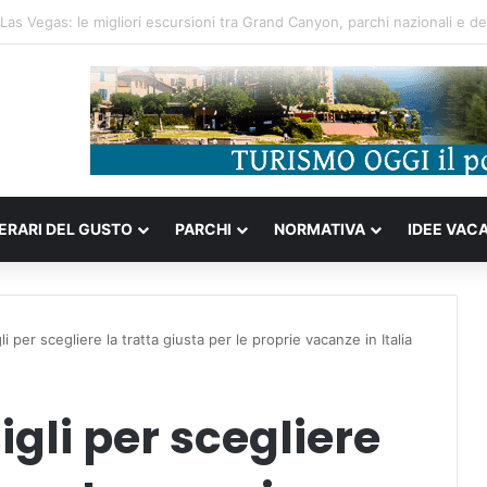
ompleta tra storia portoghese, casinò futuristici e cucina unica d’Asia
NERARI DEL GUSTO
PARCHI
NORMATIVA
IDEE VAC
i per scegliere la tratta giusta per le proprie vacanze in Italia
gli per scegliere