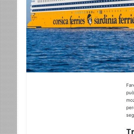
Far
può
moz
per
seg
T