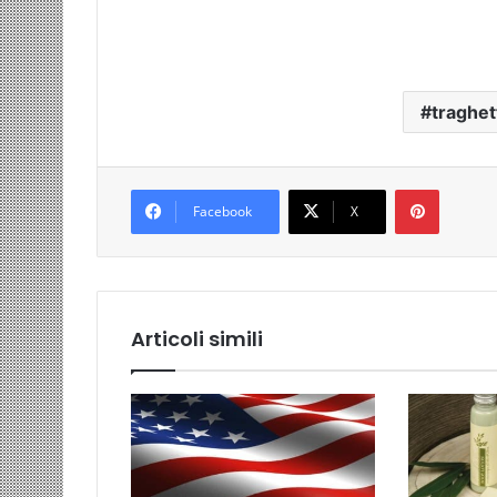
traghet
Pinteres
Facebook
X
Articoli simili